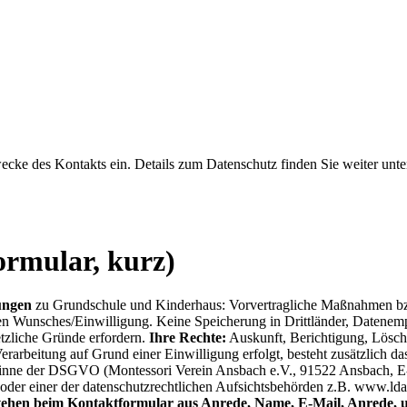
 Zwecke des Kontakts ein. Details zum Datenschutz finden Sie weiter u
ormular, kurz)
ungen
zu Grundschule und Kinderhaus: Vorvertragliche Maßnahmen bz
gen Wunsches/Einwilligung. Keine Speicherung in Drittländer, Datenempf
etzliche Gründe erfordern.
Ihre Rechte:
Auskunft, Berichtigung, Lösch
erarbeitung auf Grund einer Einwilligung erfolgt, besteht zusätzlich d
inne der DSGVO (Montessori Verein Ansbach e.V., 91522 Ansbach, E
oder einer der datenschutzrechtlichen Aufsichtsbehörden z.B. ­www.ld
stehen beim Kontaktformular aus Anrede, Name, E-Mail, Anrede, u