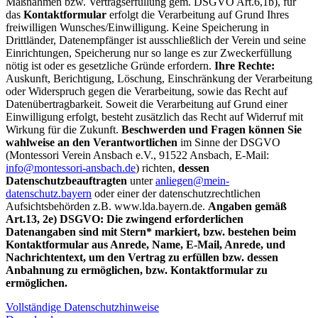
Maßnahmen bzw. Vertragserfüllung gem. DSGVO Art.6,1b), für
das
Kontaktformular
erfolgt die Verarbeitung auf Grund Ihres
freiwilligen Wunsches/Einwilligung. Keine Speicherung in
Drittländer, Datenempfänger ist ausschließlich der Verein und seine
Einrichtungen, Speicherung nur so lange es zur Zweckerfüllung
nötig ist oder es gesetzliche Gründe erfordern.
Ihre Rechte:
Auskunft, Berichtigung, Löschung, Einschränkung der Verarbeitung
oder Widerspruch gegen die Verarbeitung, sowie das Recht auf
Datenübertragbarkeit. Soweit die Verarbeitung auf Grund einer
Einwilligung erfolgt, besteht zusätzlich das Recht auf Widerruf mit
Wirkung für die Zukunft.
Beschwerden und Fragen können Sie
wahlweise an den Verantwortlichen
im Sinne der DSGVO
(Montessori Verein Ansbach e.V., 91522 Ansbach, E-Mail:
info@montessori-ansbach.de
) richten,
dessen
Datenschutzbeauftragten
unter
anliegen@mein-
datenschutz.bayern
oder einer der datenschutzrechtlichen
Aufsichtsbehörden z.B. ­www.lda.bayern.de.
Angaben gemäß
Art.13, 2e) DSGVO: Die zwingend erforderlichen
Datenangaben sind mit Stern* markiert, bzw. bestehen beim
Kontaktformular aus Anrede, Name, E-Mail, Anrede, und
Nachrichtentext, um den Vertrag zu erfüllen bzw. dessen
Anbahnung zu ermöglichen, bzw. Kontaktformular zu
ermöglichen.
Vollständige Datenschutzhinweise